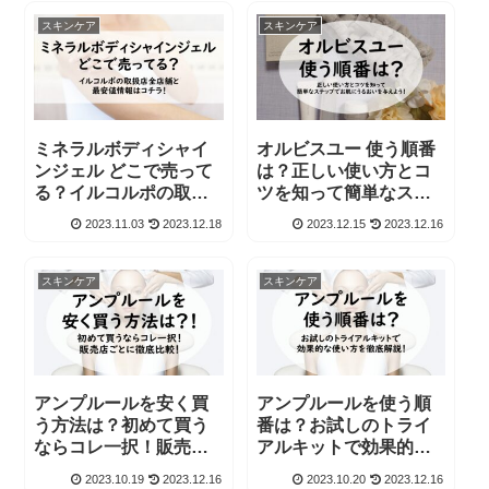
スキンケア
スキンケア
ミネラルボディシャイ
オルビスユー 使う順番
ンジェル どこで売って
は？正しい使い方とコ
る？イルコルポの取扱
ツを知って簡単なステ
店全店舗と最安値情報
ップでお肌にうるおい
2023.11.03
2023.12.18
2023.12.15
2023.12.16
はコチラ！
を与えよう！
スキンケア
スキンケア
アンプルールを安く買
アンプルールを使う順
う方法は？初めて買う
番は？お試しのトライ
ならコレ一択！販売店
アルキットで効果的な
ごとに徹底比較！
使い方を徹底解説！
2023.10.19
2023.12.16
2023.10.20
2023.12.16