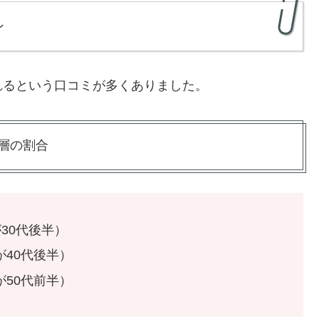
ン
れるという口コミが多くありました。
層の割合
が30代後半）
が40代後半）
が50代前半）