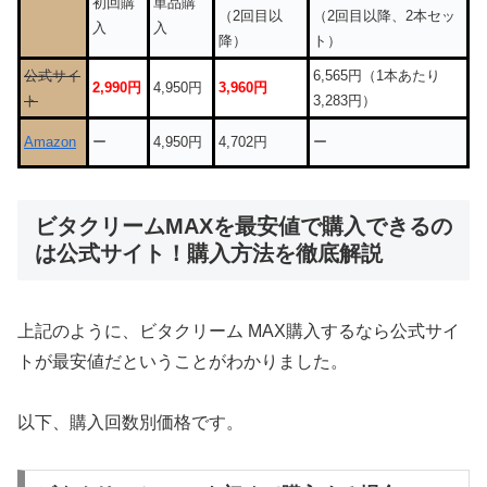
初回購
単品購
（2回目以
（2回目以降、2本セッ
入
入
降）
ト）
公式サイ
6,565円（1本あたり
2,990円
4,950円
3,960円
ト
3,283円）
Amazon
ー
4,950円
4,702円
ー
ビタクリームMAXを最安値で購入できるの
は公式サイト！購入方法を徹底解説
上記のように、ビタクリーム MAX購入するなら公式サイ
トが最安値だということがわかりました。
以下、購入回数別価格です。