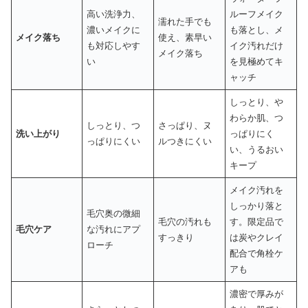
高い洗浄力、
ルーフメイク
濡れた手でも
濃いメイクに
も落とし、メ
メイク落ち
使え、素早い
も対応しやす
イク汚れだけ
メイク落ち
い
を見極めてキ
ャッチ
しっとり、や
わらか肌、つ
しっとり、つ
さっぱり、ヌ
洗い上がり
っぱりにく
っぱりにくい
ルつきにくい
い、うるおい
キープ
メイク汚れを
しっかり落と
毛穴奥の微細
毛穴の汚れも
す。限定品で
毛穴ケア
な汚れにアプ
すっきり
は炭やクレイ
ローチ
配合で角栓ケ
アも
濃密で厚みが