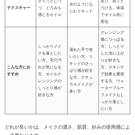
さらっとしつ
あり、肌でと
水のようにな
テクスチャー
つ、とろみも
ろける。体温
じむリキッド
感じるオイル
でオイル状に
変化
クレンジング
後につっぱる
しっかりメイ
方、しっとり
濡れた手で使
クを落とした
した洗い上が
いたい方、リ
い方、毛穴汚
りが好きな
キッドのさっ
こんな方にお
れが気になる
方、スキンケ
ぱり感が好き
すすめ
方、オイルク
ア効果も重視
な方、ナチュ
レンジングの
する方、ウォ
ラルメイクが
しっとり感が
ータープルー
多い方
好きな方
フメイクもし
っかり落とし
たい方
どれが良いかは、メイクの濃さ、肌質、好みの使用感によ