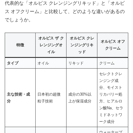
代表的な「オルビス クレンジングリキッド」と「オルビ
ス オフクリーム」と比較して、どのような違いがあるの
でしょうか。
オルビス ザ ク
オルビス クレ
オルビス オフ
特徴
レンジングオ
ンジングリキ
クリーム
イル
ッド
タイプ
オイル
リキッド
クリーム
セレクトクレ
ンジング成
分、モイスト
主な技術・成
日本初の超微
成分の30%以
リカバリー処
分
粒子技術
上が保湿成分
方、ヒアルロ
ン酸Na、セラ
ミドネットワ
ーク成分
ウォータープ