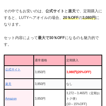
その中でもお安いのは、
公式サイト
と
楽天
で、定期購入に
すると、LUTYヘアオイルの場合、
20％OFF
の
3,080円
に
なります。
セット内容によって
最大で30％OFF
になるのも魅力的で
す。
通常価格
定期購入
公式サイト
3,850円
3,080円(20%OFF)
楽天
3,850円
なし
3,272～3,465円（定期お
Amazon
3,850円
トク便）
(10～15%OFF)