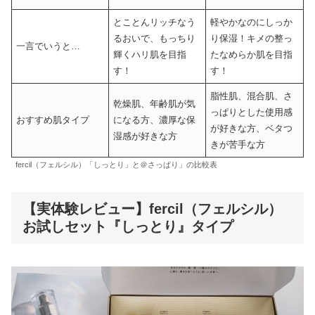
とことんリッチなう
軽やかなのにしっか
るおいで、もっちり
り保湿！キメの整っ
一言でいうと…
輝くハリ肌を目指
たなめらか肌を目指
す！
す！
脂性肌、混合肌、さ
乾燥肌、年齢肌が気
っぱりとした使用感
おすすめ肌タイプ
になる方、濃厚な保
が好きな方、ベタつ
湿感が好きな方
きが苦手な方
fercil（フェルシル）「しっとり」と＠さっぱり」の比較表
【実体験レビュー】fercil（フェルシル）
お試しセット『しっとり』タイプ