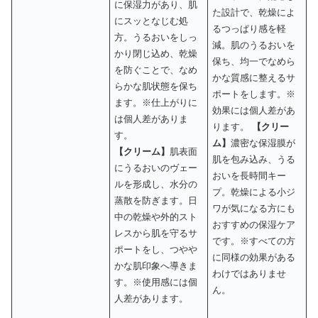
に保湿力があり、肌
た設計で、乾燥によ
にスッとなじむ処
るつっぱり感を軽
方。うるおいをしっ
減。肌のうるおいを
かり閉じ込め、乾燥
保ち、均一でなめら
を防ぐことで、なめ
かな質感に整えるサ
らかな肌状態を保ち
ポートをします。※
ます。※仕上がりに
効果には個人差があ
は個人差がありま
ります。
【クリー
す。
ム】
濃密な保湿膜が
【クリーム】
肌表面
肌を包み込み、うる
にうるおいのヴェー
おいを長時間キー
ルを形成し、水分の
プ。乾燥による小ジ
蒸散を防ぎます。日
ワが気になる方にも
中の乾燥や外的スト
おすすめの保湿ケア
レスから肌を守るサ
です。※すべての方
ポートをし、つやや
に同様の効果がある
かな肌印象へ導きま
わけではありませ
す。※使用感には個
ん。
人差があります。