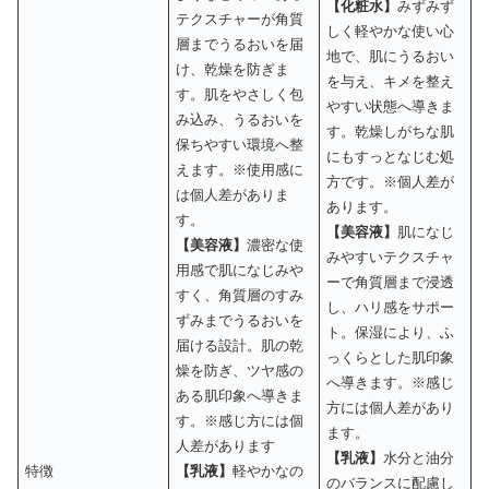
【化粧水】
みずみず
テクスチャーが角質
しく軽やかな使い心
層までうるおいを届
地で、肌にうるおい
け、乾燥を防ぎま
を与え、キメを整え
す。肌をやさしく包
やすい状態へ導きま
み込み、うるおいを
す。乾燥しがちな肌
保ちやすい環境へ整
にもすっとなじむ処
えます。※使用感に
方です。※個人差が
は個人差がありま
あります。
す。
【美容液】
肌になじ
【美容液】
濃密な使
みやすいテクスチャ
用感で肌になじみや
ーで角質層まで浸透
すく、角質層のすみ
し、ハリ感をサポー
ずみまでうるおいを
ト。保湿により、ふ
届ける設計。肌の乾
っくらとした肌印象
燥を防ぎ、ツヤ感の
へ導きます。※感じ
ある肌印象へ導きま
方には個人差があり
す。※感じ方には個
ます。
人差があります
【乳液】
水分と油分
特徴
【乳液】
軽やかなの
のバランスに配慮し